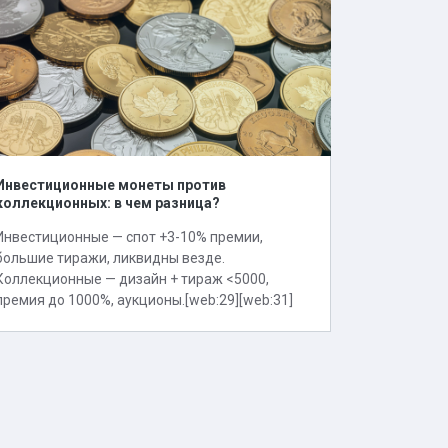
Инвестиционные монеты против
коллекционных: в чем разница?
Инвестиционные — спот +3-10% премии,
большие тиражи, ликвидны везде.
Коллекционные — дизайн + тираж <5000,
премия до 1000%, аукционы.[web:29][web:31]