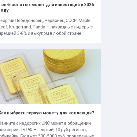
Топ-5 золотых монет для инвестиций в 2026
году
Георгий Победоносец, Червонец СССР, Maple
Leaf, Krugerrand, Panda — ликвидные лидеры с
премией 3-8% и выкупом в любой стране.
Как выбрать первую монету для коллекции?
Начните с недорогих UNC монет в обращении
или серии ЦБ РФ — Георгий, 10 руб регионы,
юбилейки. Бюджет 500-5000 руб, проверенные