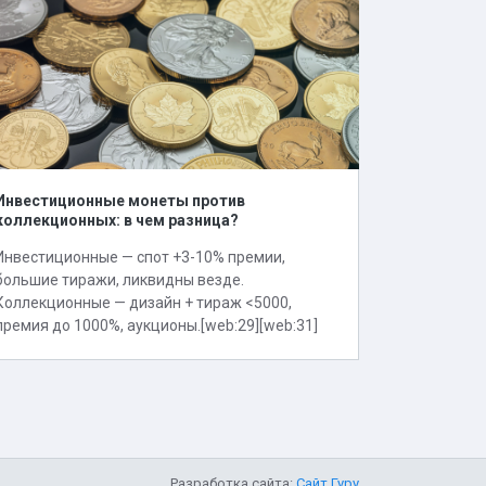
Инвестиционные монеты против
коллекционных: в чем разница?
Инвестиционные — спот +3-10% премии,
большие тиражи, ликвидны везде.
Коллекционные — дизайн + тираж <5000,
премия до 1000%, аукционы.[web:29][web:31]
Разработка сайта:
Сайт Гуру