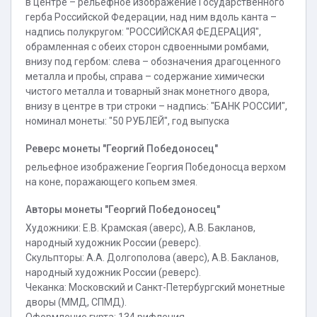
в центре – рельефное изображение Государственного
герба Российской Федерации, над ним вдоль канта –
надпись полукругом: "РОССИЙСКАЯ ФЕДЕРАЦИЯ",
обрамленная с обеих сторон сдвоенными ромбами,
внизу под гербом: слева – обозначения драгоценного
металла и пробы, справа – содержание химически
чистого металла и товарный знак монетного двора,
внизу в центре в три строки – надпись: "БАНК РОССИИ",
номинал монеты: "50 РУБЛЕЙ", год выпуска
Реверс монеты "Георгий Победоносец"
рельефное изображение Георгия Победоносца верхом
на коне, поражающего копьем змея.
Авторы монеты "Георгий Победоносец"
Художники: Е.В. Крамская (аверс), А.В. Бакланов,
народный художник России (реверс).
Скульпторы: А.А. Долгополова (аверс), А.В. Бакланов,
народный художник России (реверс).
Чеканка: Московский и Санкт-Петербургский монетные
дворы (ММД, СПМД).