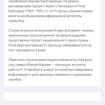
серебряную версию Крюгерранда. На аверсе
выгравирован портрет первого президента Пола
Крюгерра (1983–1900 гг.). Отто Шульц украсил реверс
монеты изображением африканской антилопы
спрингбок.
Стилистическое исполнение Krugerrand имеет чеканку,
аналогичную золотой монете. На аверсе изделия
представлен портрет национального героя страны
Пола Крюгера (версия О. Шульца), избиравшегося на
пост президента 4 раза.
Обратная сторона инвестиционной монеты отведена
под символ Южной Африки — скачущую антилопу
работы К. Стайнберга, вокруг которой выгравирована
информация о дате выпуска, название и содержание
серебра.