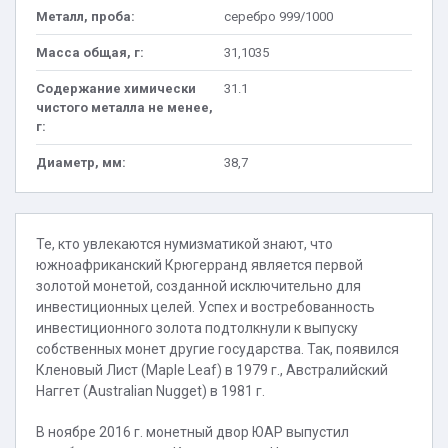
Металл, проба:
серебро 999/1000
Масса общая, г:
31,1035
Содержание химически
31.1
чистого металла не менее,
г:
Диаметр, мм:
38,7
Те, кто увлекаются нумизматикой знают, что
южноафриканский Крюгерранд является первой
золотой монетой, созданной исключительно для
инвестиционных целей. Успех и востребованность
инвестиционного золота подтолкнули к выпуску
собственных монет другие государства. Так, появился
Кленовый Лист (Maple Leaf) в 1979 г., Австралийский
Наггет (Australian Nugget) в 1981 г.
В ноябре 2016 г. монетный двор ЮАР выпустил